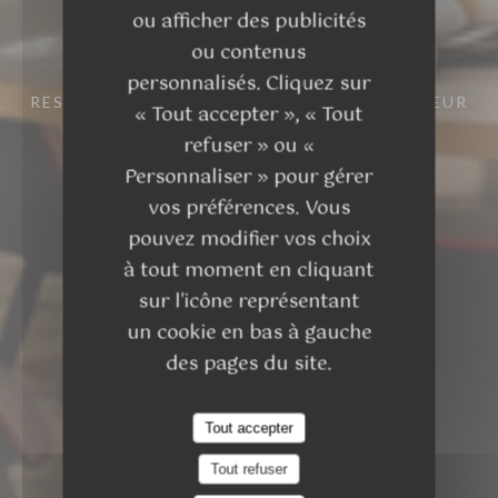
ou afficher des publicités
ou contenus
personnalisés. Cliquez sur
RESTAURANT FRANÇAIS
18 RUE DU DOCTEUR
« Tout accepter », « Tout
EYNARD 26300 BOURG-DE-PÉAGE
refuser » ou «
Personnaliser » pour gérer
vos préférences. Vous
pouvez modifier vos choix
à tout moment en cliquant
sur l'icône représentant
un cookie en bas à gauche
des pages du site.
Tout accepter
Tout refuser