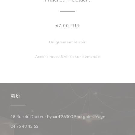
Fraicheur - Dessert
67,00 EUR
Uniquement le soir
Accord mets & vins : sur demande
場所
((新しいウィン
18 Rue du Docteur Eynard 26300 Bourg-de-Péage
04 75 48 45 65