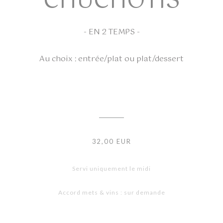
CHUCHOTIS
- EN 2 TEMPS -
Au choix : entrée/plat ou plat/dessert
32,00 EUR
Servi uniquement le midi
Accord mets & vins : sur demande