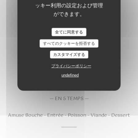
ッキー利用の設定および管理
Servi uniquement le midi
ができます。
Accord mets & vins : sur demande
全てに同意する
すべてのクッキーを拒否する
カスタマイズする
プライバシーポリシー
NUANCES
undefined
— EN 5 TEMPS —
Amuse Bouche - Entrée - Poisson - Viande - Dessert