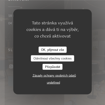
((otevře se v n
18 Rue du Docteur Eynard 26300 Bourg-de-Péage
Tato stránka využívá
04 75 48 45 65
cookies a dává ti na výběr,
co chceš aktivovat
SLEDUJTE NÁS
OK, přijmout vše
Odmítnout všechny cookies
Přizpůsobit
Instagram ((otevře se v novém okně))
Zásady ochrany osobních údajů
NEWSLETTER
undefined